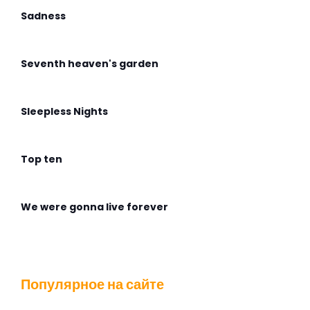
Sadness
Seventh heaven's garden
Sleepless Nights
Top ten
We were gonna live forever
Wingless Flight
Популярное на сайте
Адмирабль