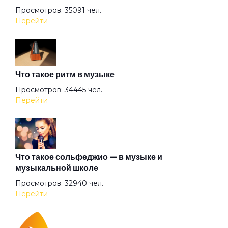
Просмотров: 35091 чел.
Арена
Перейти
Аристократы
Что такое ритм в музыке
Ассоль
Просмотров: 34445 чел.
Перейти
Атлантида
Бабочка
Что такое сольфеджио — в музыке и
музыкальной школе
Просмотров: 32940 чел.
Баргузин
Перейти
Барышня