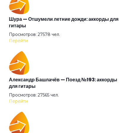
Беги (2008)
Шура — Отшумели летние дожди: аккорды для
гитары
Просмотров: 27578 чел.
Беги
Перейти
Бежали прочь
Безумные выси
Александр Башлачёв — Поезд №193: аккорды
для гитары
Просмотров: 27565 чел.
Белая
Перейти
Белый друг