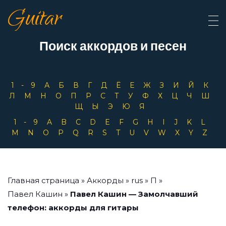
Guitar
Поиск аккордов и песен
1-9
А
Б
В
Г
Д
Ё
Е
Ж
З
И
Й
К
Л
М
Н
О
П
Р
С
Т
У
Ф
Х
Ц
Ч
Ш
Щ
Ы
Э
Ю
Я
1-9
A
B
C
D
E
F
G
H
I
J
K
L
M
N
O
P
Q
R
S
T
U
V
W
X
Y
Z
Главная страница
»
Аккорды
»
rus
»
П
»
Павел Кашин
»
Павел Кашин — Замолчавший
телефон: аккорды для гитары