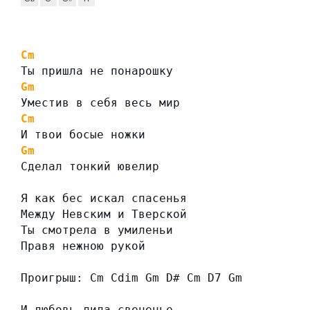
Cm
Ты пришла не понарошку
Gm
Уместив в себя весь мир
Cm
И твои босые ножки
Gm
Сделал тонкий ювелир
Я как бес искал спасенья
Между Невским и Тверской
Ты смотрела в умиленьи
Правя нежною рукой
Проигрыш: Cm Cdim Gm D# Cm D7 Gm
И любовь лила свеченье