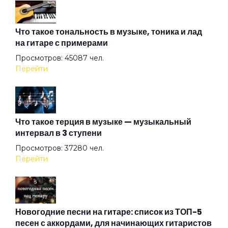
Алиса
Что такое тональность в музыке, тоника и лад
на гитаре с примерами
Просмотров: 45087 чел.
Алмазная душа
Перейти
Амазонка
Что такое терция в музыке — музыкальный
интервал в 3 ступени
Ангел на свече
Просмотров: 37280 чел.
Перейти
Ангел ясный
Ангел
Новогодние песни на гитаре: список из ТОП-5
песен с аккордами, для начинающих гитаристов