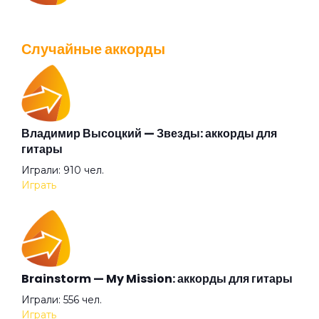
IOWA — Плохо танцевать: аккорды для гитары
Белый камень
Просмотров: 26040 чел.
Случайные аккорды
Перейти
Белый танец
Библиотека
Владимир Высоцкий — Звезды: аккорды для
Валентин Стрыкало — Gay porn: аккорды для
гитары
гитары
Бледные поэты
Играли: 910 чел.
Просмотров: 25697 чел.
Играть
Перейти
Будто я (англ.)
Будто я
Аккорды для начинающих играть на гитаре —
Brainstorm — My Mission: аккорды для гитары
легкие и простые песни на гитаре
Играли: 556 чел.
Просмотров: 23269 чел.
Бумажный змей
Играть