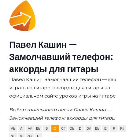
Павел Кашин —
Замолчавший телефон:
аккорды для гитары
Павел Кашин: Замолчавший телефон — как
играть на гитаре, аккорды для гитары на
официальном сайте уроков игры на гитаре
Выбор тональности песни Павел Кашин —
Замолчавший телефон: аккорды для гитары
Ab
A
A#
Bb
B
C
C#
Db
D
D#
Eb
E
F
F#
Gb
G
G#
H