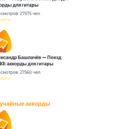
орды для гитары
али прочь
смотров: 27575 чел.
ейти
умные выси
ая
ксандр Башлачёв — Поезд
3: аккорды для гитары
ый друг
смотров: 27560 чел.
ейти
ый камень
учайные аккорды
ый танец
A — Плохо танцевать: аккорды
 гитары