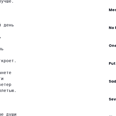
лучше.
Mes
й день
No 
ь
On
ль
ткроет.
Put
анете
ти
Sad
ветер
плетью.
Sev
ые души