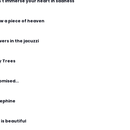
't immerse your heart in sadness
w a piece of heaven
wers in the jacuzzi
y Trees
romised...
ephine
 is beautiful