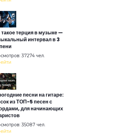
ейти
зонка
 такое терция в музыке —
ел на свече
ыкальный интервал в 3
пени
ел ясный
смотров: 37274 чел.
ейти
ел
огодние песни на гитаре:
на
сок из ТОП-5 песен с
ордами, для начинающих
аристов
стократы
смотров: 35087 чел.
ейти