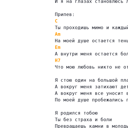
И я на глазах становлюсь 
Припев:
C
Ты проходишь мимо и кажды
Am
На моей душе остается тен
Em
А внутри меня остается бо
H7
Что мою любовь никто не о
Я стою один на большой пл
А вокруг меня затихают де
А вокруг меня все уносит 
По моей душе пробежались 
Я родился тобою
Ты без страха и боли
Превращаешь камни в молод