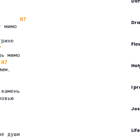
Don
H7
Dra
т мимо
трине
Flo
7
шь мимо
H7
Hol
мим.
I p
 камень
ровью
Jos
Life
ые души