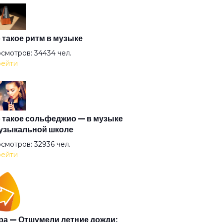
оль
антида
 такое ритм в музыке
смотров: 34434 чел.
ейти
очка
гузин
 такое сольфеджио — в музыке
узыкальной школе
рышня
смотров: 32936 чел.
ейти
и (2008)
и
а — Отшумели летние дожди: