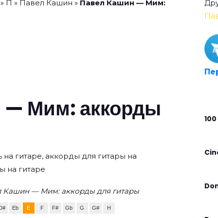
»
П
»
Павел Кашин
»
Павел Кашин — Мим:
Дру
Па
Пе
 — Мим: аккорды
100
Cin
 на гитаре, аккорды для гитары на
ы на гитаре
Don
л Кашин — Мим: аккорды для гитары
D#
Eb
E
F
F#
Gb
G
G#
H