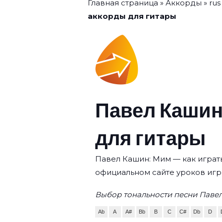
Главная страница
»
Аккорды
»
rus
аккорды для гитары
Павел Кашин
для гитары
Павел Кашин: Мим — как играть
официальном сайте уроков игр
Выбор тональности песни Паве
Ab
A
A#
Bb
B
C
C#
Db
D