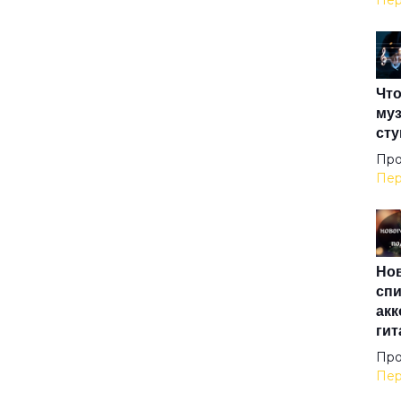
Пер
Ама
Что
Анг
муз
сту
Анг
Про
Пер
Анг
Нов
Аре
спи
акк
гит
Ари
Про
Пер