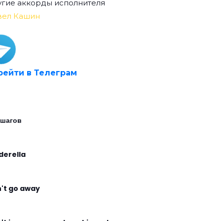
гие аккорды исполнителя
вел Кашин
рейти в Телеграм
 шагов
derella
't go away