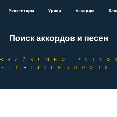
Репетиторы
Уроки
Аккорды
Бло
Поиск аккордов и песен
Ж
З
И
Й
К
Л
М
Н
О
П
Р
С
Т
У
Ф
D
E
F
G
H
I
J
K
L
M
N
O
P
Q
R
S