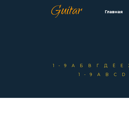
Guitar
Главная
1-9
А
Б
В
Г
Д
Ё
Е
1-9
A
B
C