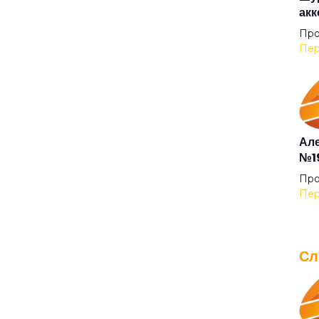
акк
Беж
Про
Пер
Без
Бел
Але
№19
Бел
Про
Пер
Бел
Сл
Бел
IOW
для