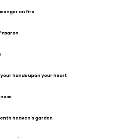
senger on fire
Pasaran
e
 your hands upon your heart
ness
enth heaven's garden