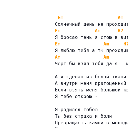
Em
Am
Солнечный день не проходи
Em
Am
H7
Я бросаю тень я стою в ви
Em
Am
H
Я люблю тебя а ты проходи
Am
Am
Черт бы взял тебя да я — 
А я сделан из белой ткани
А внутри меня драгоценный
Если взять меня большой к
Я тебе открою -
Я родился тобою
Ты без страха и боли
Превращаешь камни в молод