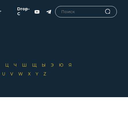
Drop-
г
C
Х
Ц
Ч
Ш
Щ
Ы
Э
Ю
Я
T
U
V
W
X
Y
Z