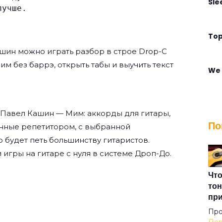
Sle
лучше.
Top
ашин
можно играть разбор в строе Drop-C
Мим без баррэ, открыть табы и выучить текст
We 
Win
 Павел Кашин — Мим: аккорды для гитары,
По
нные репетитором, с выбранной
Адм
о будет петь большинству гитаристов.
 игры на гитаре с нуля
в системе Дроп-До.
Али
Что
тон
пр
Алм
Про