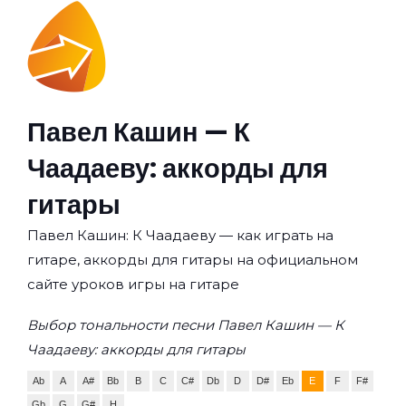
Павел Кашин — К
Чаадаеву: аккорды для
гитары
Павел Кашин: К Чаадаеву — как играть на
гитаре, аккорды для гитары на официальном
сайте уроков игры на гитаре
Выбор тональности песни Павел Кашин — К
Чаадаеву: аккорды для гитары
Ab
A
A#
Bb
B
C
C#
Db
D
D#
Eb
E
F
F#
Gb
G
G#
H