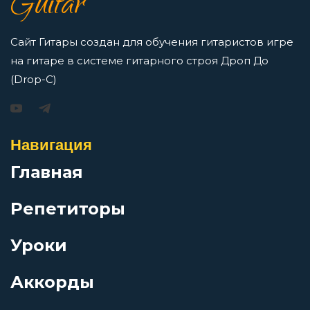
Guitar
Просмотров: 16413 чел.
Перейти
В свете свечи
Сайт Гитары создан для обучения гитаристов игре
на гитаре в системе гитарного строя Дроп До
В твоём лице так мало красок
(Drop-C)
Игорь Растеряев — Безрукавочка: аккорды для
гитары
В тишине осенней ночи
Навигация
Просмотров: 15192 чел.
Перейти
Главная
В фаворе у неба
Репетиторы
Варежка
Уроки
АукцЫон — Возле меня: аккорды для гитары
Василий Тёркин
Просмотров: 10492 чел.
Аккорды
Перейти