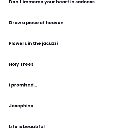
Don't immerse your heart in sadness
Draw a piece of heaven
Flowers in the jacuzzi
Holy Trees
I promised...
Josephine
Life is beautiful