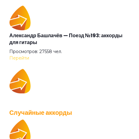
Бежали прочь
Безумные выси
Александр Башлачёв — Поезд №193: аккорды
для гитары
Просмотров: 27558 чел.
Белая
Перейти
Белый друг
IOWA — Плохо танцевать: аккорды для гитары
Белый камень
Просмотров: 26037 чел.
Случайные аккорды
Перейти
Белый танец