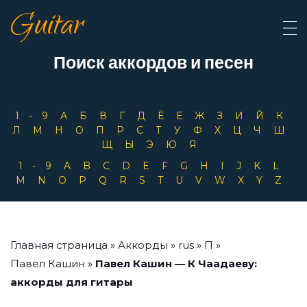
Guitar
Поиск аккордов и песен
1-9
А
Б
В
Г
Д
Ё
Е
Ж
З
И
Й
К
Л
М
Н
О
П
Р
С
Т
У
Ф
Х
Ц
Ч
Ш
Щ
Ы
Э
Ю
Я
1-9
A
B
C
D
E
F
G
H
I
J
K
L
M
N
O
P
Q
R
S
T
U
V
W
X
Y
Z
Главная страница
»
Аккорды
»
rus
»
П
»
Павел Кашин
»
Павел Кашин — К Чаадаеву:
аккорды для гитары