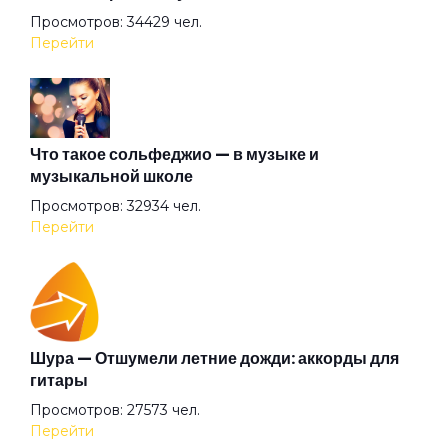
Ассоль
Просмотров: 34429 чел.
Перейти
Атлантида
Бабочка
Что такое сольфеджио — в музыке и
музыкальной школе
Просмотров: 32934 чел.
Баргузин
Перейти
Барышня
Беги (2008)
Шура — Отшумели летние дожди: аккорды для
гитары
Просмотров: 27573 чел.
Беги
Перейти