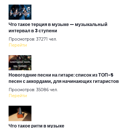
Амазонка
Что такое терция в музыке — музыкальный
интервал в 3 ступени
Ангел на свече
Просмотров: 37271 чел.
Перейти
Ангел ясный
Ангел
Новогодние песни на гитаре: список из ТОП-5
песен с аккордами, для начинающих гитаристов
Просмотров: 35086 чел.
Арена
Перейти
Аристократы
Что такое ритм в музыке