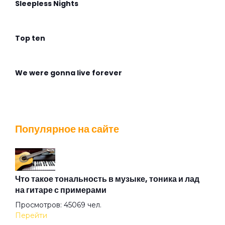
Sleepless Nights
Top ten
We were gonna live forever
Wingless Flight
Популярное на сайте
Адмирабль
Алиса
Что такое тональность в музыке, тоника и лад
на гитаре с примерами
Просмотров: 45069 чел.
Алмазная душа
Перейти