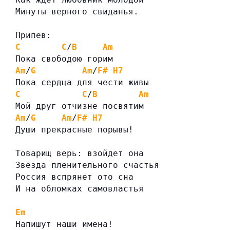
Минуты верного свиданья.
Припев:
C
C
/
B
Am
Пока свободою горим
Am
/
G
Am
/
F#
H7
Пока сердца для чести живы
C
C
/
B
Am
Мой друг отчизне посвятим
Am
/
G
Am
/
F#
H7
Души прекрасные порывы!
Товарищ верь: взойдет она
Звезда пленительного счастья
Россия вспрянет ото сна
И на обломках самовластья
Em
Напишут наши имена!