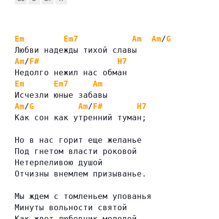
Em
Em7
Am
Am
/
G
Любви надежды тихой славы
Am
/
F#
H7
Недолго нежил нас обман
Em
Em7
Am
Исчезли юные забавы
Am
/
G
Am
/
F#
H7
Как сон как утренний туман;
Но в нас горит еще желанье
Под гнетом власти роковой
Нетерпеливою душой
Отчизны внемлем призыванье.
Мы ждем с томленьем упованья
Минуты вольности святой
Как ждет любовник молодой