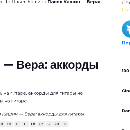
»
П
»
Павел Кашин
»
Павел Кашин — Вера:
Дру
Па
Пе
 — Вера: аккорды
100
Cin
ь на гитаре, аккорды для гитары на
ы на гитаре
Don
 Кашин — Вера: аккорды для гитары
D#
Eb
E
F
F#
Gb
G
G#
H