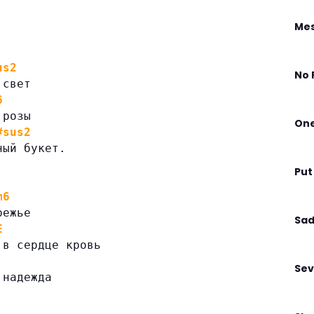
.
Mes
us2
No 
 свет
6
 розы
On
#sus2
ный букет.
Put
m6
режье
Sad
E
 в сердце кровь
Sev
 надежда
.