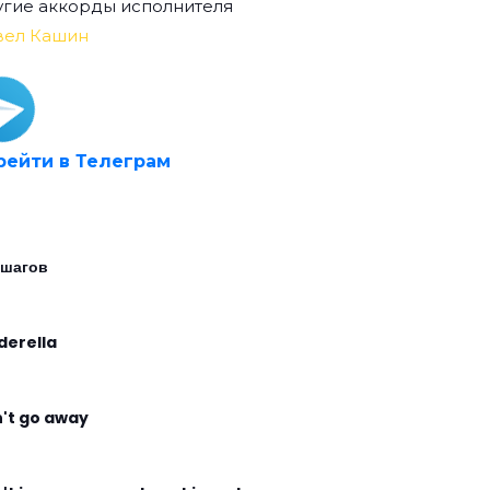
гие аккорды исполнителя
вел Кашин
рейти в Телеграм
 шагов
derella
't go away