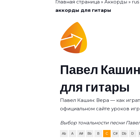
Главная страница
»
Аккорды
»
rus
аккорды для гитары
Павел Кашин
для гитары
Павел Кашин: Вера — как играт
официальном сайте уроков игр
Выбор тональности песни Павел
Ab
A
A#
Bb
B
C
C#
Db
D