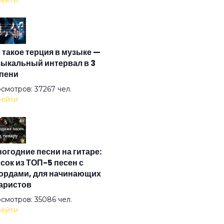
ейти
зонка
 такое терция в музыке —
ел на свече
ыкальный интервал в 3
пени
ел ясный
смотров: 37267 чел.
ейти
ел
огодние песни на гитаре:
на
сок из ТОП-5 песен с
ордами, для начинающих
аристов
стократы
смотров: 35086 чел.
ейти