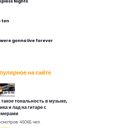
epless Nights
 ten
were gonna live forever
gless Flight
пулярное на сайте
ирабль
са
 такое тональность в музыке,
ика и лад на гитаре с
имерами
азная душа
смотров: 45065 чел.