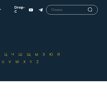
Drop-
г
C
Х
Ц
Ч
Ш
Щ
Ы
Э
Ю
Я
T
U
V
W
X
Y
Z