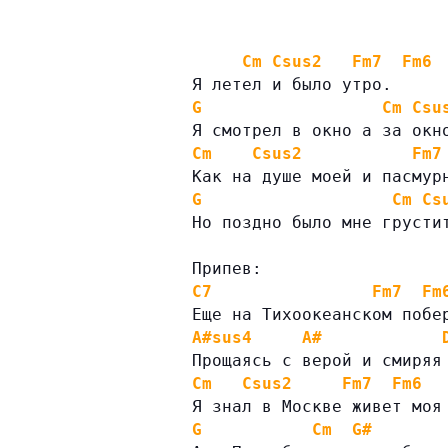
Cm
Csus2
Fm7
Fm6
Я летел и было утро.
G
Cm
Csu
Я смотрел в окно а за окн
Cm
Csus2
Fm7
Как на душе моей и пасмур
G
Cm
Cs
Но поздно было мне грусти
Припев:
C7
Fm7
Fm
Еще на Тихоокеанском побе
A#sus4
A#
Прощаясь с верой и смиряя
Cm
Csus2
Fm7
Fm6
Я знал в Москве живет моя
G
Cm
G#