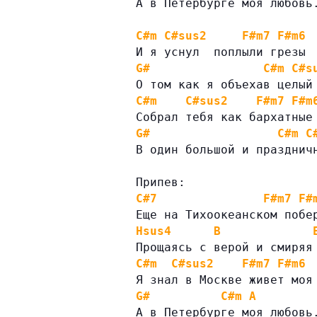
А в Петербурге моя любовь
C#m
C#sus2
F#m7
F#m6
И я уснул  поплыли грезы
G#
C#m
C#s
О том как я объехав целый
C#m
C#sus2
F#m7
F#m
Собрал тебя как бархатные
G#
C#m
C
В один большой и празднич
Припев:
C#7
F#m7
F#
Еще на Тихоокеанском побе
Hsus4
B
Прощаясь с верой и смиряя
C#m
C#sus2
F#m7
F#m6
Я знал в Москве живет моя
G#
C#m
A
А в Петербурге моя любовь