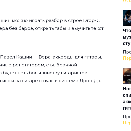
Пер
Ама
ашин
можно играть разбор в строе Drop-C
Вера без баррэ, открыть табы и выучить текст
Что
Анг
муз
сту
Анг
Про
 Павел Кашин — Вера: аккорды для гитары,
Пер
нные репетитором, с выбранной
Анг
о будет петь большинству гитаристов.
 игры на гитаре с нуля
в системе Дроп-До.
Нов
Аре
спи
акк
гит
Ари
Про
Пер