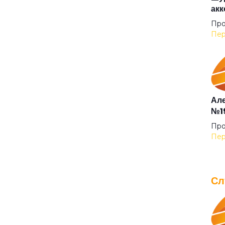
акк
Беж
Про
Пер
Без
Бел
Але
№19
Бел
Про
Пер
Бел
Сл
Бел
IOW
для