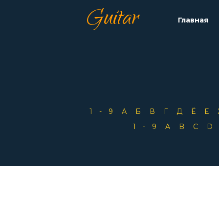
Guitar
Главная
1-9
А
Б
В
Г
Д
Ё
Е
1-9
A
B
C