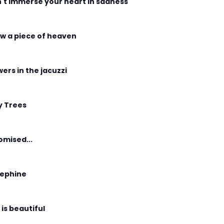
't immerse your heart in sadness
w a piece of heaven
wers in the jacuzzi
y Trees
romised...
ephine
 is beautiful