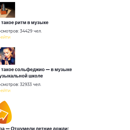
оль
антида
 такое ритм в музыке
смотров: 34429 чел.
ейти
очка
гузин
 такое сольфеджио — в музыке
узыкальной школе
рышня
смотров: 32933 чел.
ейти
и (2008)
и
а — Отшумели летние дожди: