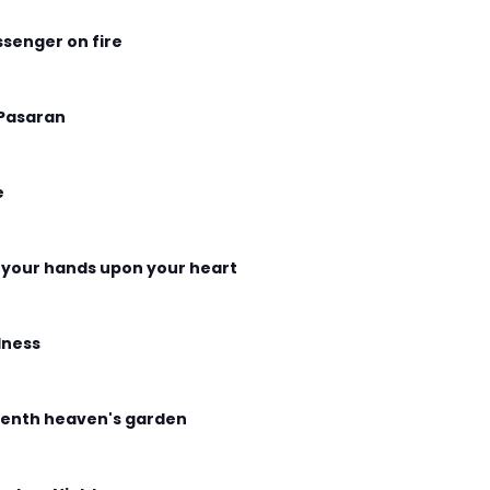
senger on fire
Pasaran
e
 your hands upon your heart
ness
enth heaven's garden