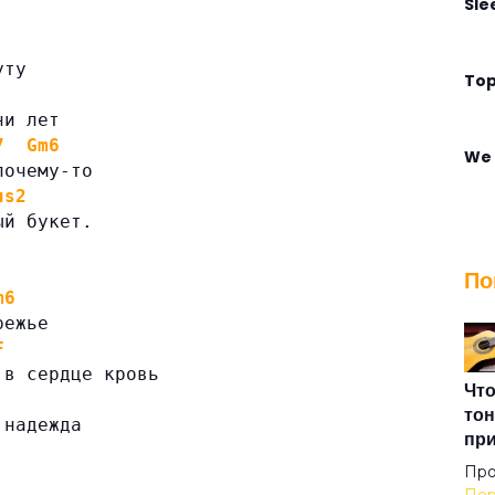
Sle
уту
Top
ни лет
7
Gm6
We 
почему-то
us2
ый букет.
Win
По
m6
Адм
режье
F
 в сердце кровь
Али
Что
тон
 надежда
пр
Алм
Про
.