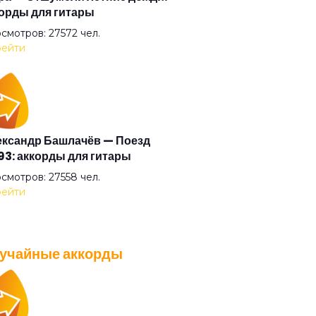
орды для гитары
али прочь
смотров: 27572 чел.
ейти
умные выси
ая
ксандр Башлачёв — Поезд
3: аккорды для гитары
ый друг
смотров: 27558 чел.
ейти
ый камень
учайные аккорды
ый танец
A — Плохо танцевать: аккорды
 гитары