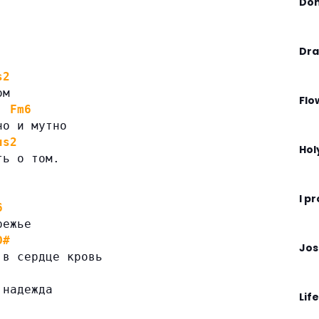
Don
Dra
s2
ом
Flo
Fm6
но и мутно
us2
Hol
ть о том.
I p
6
режье
D#
Jos
 в сердце кровь
 надежда
Life