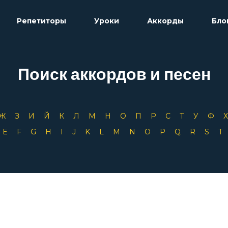
Репетиторы
Уроки
Аккорды
Бло
Поиск аккордов и песен
Ж
З
И
Й
К
Л
М
Н
О
П
Р
С
Т
У
Ф
D
E
F
G
H
I
J
K
L
M
N
O
P
Q
R
S