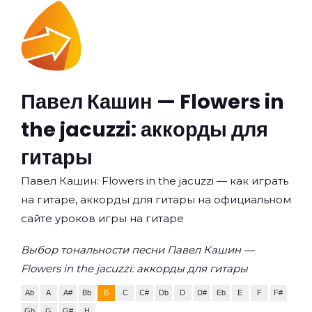
Павел Кашин — Flowers in
the jacuzzi: аккорды для
гитары
Павел Кашин: Flowers in the jacuzzi — как играть
на гитаре, аккорды для гитары на официальном
сайте уроков игры на гитаре
Выбор тональности песни Павел Кашин —
Flowers in the jacuzzi: аккорды для гитары
Ab
A
A#
Bb
B
C
C#
Db
D
D#
Eb
E
F
F#
Gb
G
G#
H