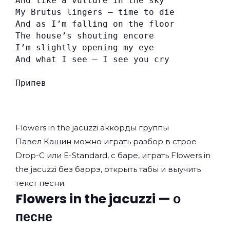
And like a vulture in the sky
My Brutus lingers — time to die
And as I’m falling on the floor
The house’s shouting encore
I’m slightly opening my eye
And what I see — I see you cry
Припев
Flowers in the jacuzzi аккорды группы
Павел Кашин
можно играть разбор в строе
Drop-C или E-Standard, с баре, играть Flowers in
the jacuzzi без баррэ, открыть табы и выучить
текст песни.
Flowers in the jacuzzi — о
песне