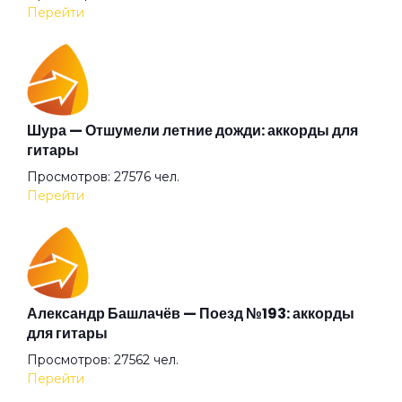
Барышня
Перейти
Беги (2008)
Беги
Шура — Отшумели летние дожди: аккорды для
гитары
Просмотров: 27576 чел.
Бежали прочь
Перейти
Безумные выси
Белая
Александр Башлачёв — Поезд №193: аккорды
для гитары
Просмотров: 27562 чел.
Белый друг
Перейти