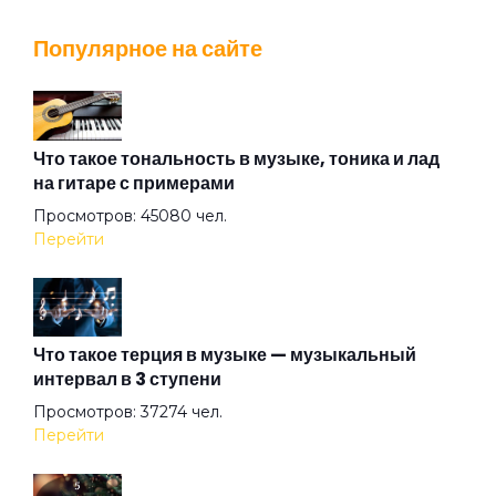
Адмирабль
Популярное на сайте
Алиса
Алмазная душа
Что такое тональность в музыке, тоника и лад
на гитаре с примерами
Просмотров: 45080 чел.
Амазонка
Перейти
Ангел на свече
Что такое терция в музыке — музыкальный
интервал в 3 ступени
Ангел ясный
Просмотров: 37274 чел.
Перейти
Ангел