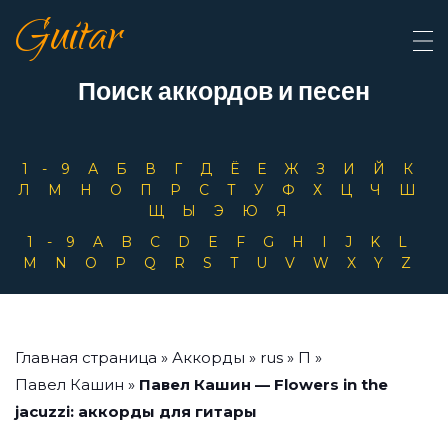
Guitar
Поиск аккордов и песен
1-9
А
Б
В
Г
Д
Ё
Е
Ж
З
И
Й
К
Л
М
Н
О
П
Р
С
Т
У
Ф
Х
Ц
Ч
Ш
Щ
Ы
Э
Ю
Я
1-9
A
B
C
D
E
F
G
H
I
J
K
L
M
N
O
P
Q
R
S
T
U
V
W
X
Y
Z
Главная страница
»
Аккорды
»
rus
»
П
»
Павел Кашин
»
Павел Кашин — Flowers in the
jacuzzi: аккорды для гитары