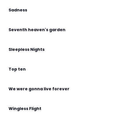
Sadness
Seventh heaven's garden
Sleepless Nights
Top ten
We were gonna live forever
Wingless Flight