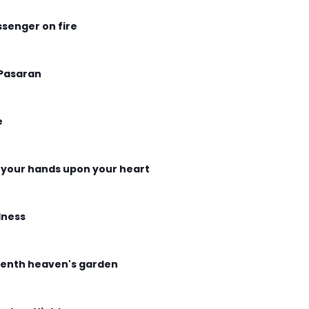
senger on fire
Pasaran
e
 your hands upon your heart
ness
enth heaven's garden