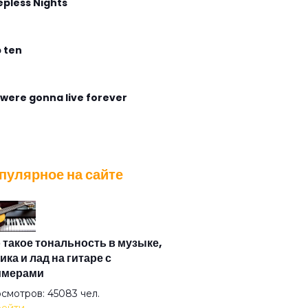
epless Nights
 ten
were gonna live forever
gless Flight
пулярное на сайте
ирабль
са
 такое тональность в музыке,
ика и лад на гитаре с
имерами
азная душа
смотров: 45083 чел.