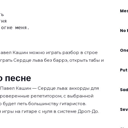
.
Mes
ть
гня
 огне меня.
No 
On
авел Кашин
можно играть разбор в строе
играть Сердце льва без баррэ, открыть табы и
Put
о песне
 Павел Кашин — Сердце льва: аккорды для
Sad
проверенные репетитором, с выбранной
о будет петь большинству гитаристов.
Sev
 игры на гитаре с нуля
в системе Дроп-До.