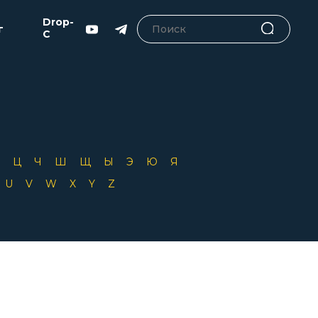
Drop-
г
C
Х
Ц
Ч
Ш
Щ
Ы
Э
Ю
Я
T
U
V
W
X
Y
Z