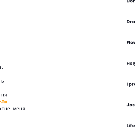
Don
Dra
Flo
Hol
а.
ть
I p
гня
F#m
Jos
огне меня.
Life