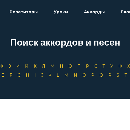
Репетиторы
Уроки
Аккорды
Бло
Поиск аккордов и песен
Ж
З
И
Й
К
Л
М
Н
О
П
Р
С
Т
У
Ф
D
E
F
G
H
I
J
K
L
M
N
O
P
Q
R
S