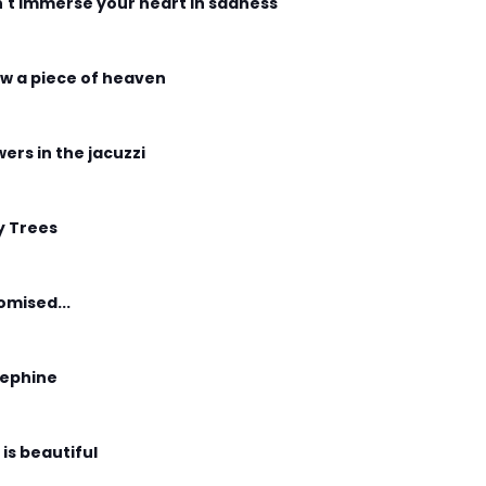
't immerse your heart in sadness
w a piece of heaven
wers in the jacuzzi
y Trees
romised...
ephine
 is beautiful