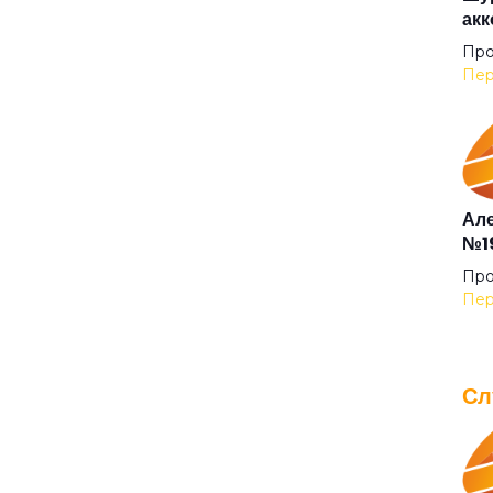
акк
Беж
Про
Пер
Без
Бел
Але
№19
Бел
Про
Пер
Бел
Сл
Бел
IOW
для