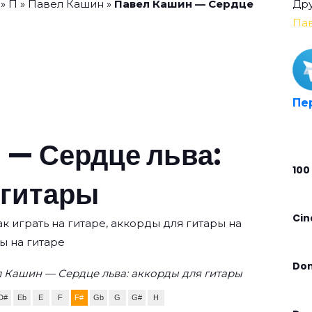
»
П
»
Павел Кашин
»
Павел Кашин — Сердце
Дру
Па
Пе
 — Сердце льва:
100
 гитары
Cin
к играть на гитаре, аккорды для гитары на
ы на гитаре
Don
 Кашин — Сердце льва: аккорды для гитары
D#
Eb
E
F
F#
Gb
G
G#
H