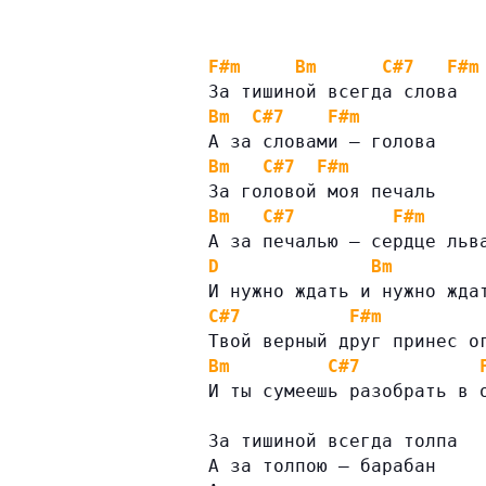
F#m
Bm
C#7
F#m
За тишиной всегда слова
Bm
C#7
F#m
А за словами — голова
Bm
C#7
F#m
За головой моя печаль
Bm
C#7
F#m
А за печалью — сердце льв
D
Bm
И нужно ждать и нужно жда
C#7
F#m
Твой верный друг принес о
Bm
C#7
И ты сумеешь разобрать в 
За тишиной всегда толпа
А за толпою — барабан