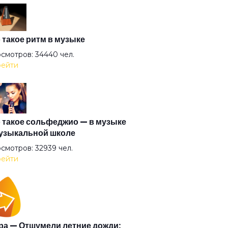
оль
антида
 такое ритм в музыке
смотров: 34440 чел.
ейти
очка
гузин
 такое сольфеджио — в музыке
узыкальной школе
рышня
смотров: 32939 чел.
ейти
и (2008)
и
а — Отшумели летние дожди: