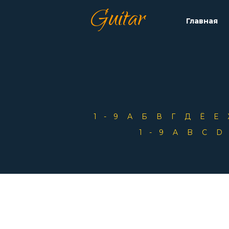
Guitar
Главная
1-9
А
Б
В
Г
Д
Ё
Е
1-9
A
B
C