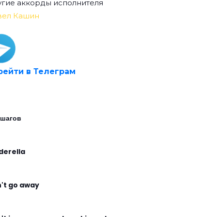
гие аккорды исполнителя
вел Кашин
рейти в Телеграм
 шагов
derella
't go away