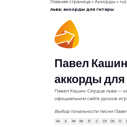
Главная страница
»
Аккорды
»
rus
льва: аккорды для гитары
Павел Кашин
аккорды для
Павел Кашин: Сердце льва — ка
официальном сайте уроков игр
Выбор тональности песни Павел
Ab
A
A#
Bb
B
C
C#
Db
D