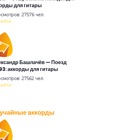
орды для гитары
али прочь
смотров: 27576 чел.
ейти
умные выси
ая
ксандр Башлачёв — Поезд
3: аккорды для гитары
ый друг
смотров: 27562 чел.
ейти
ый камень
учайные аккорды
ый танец
A — Плохо танцевать: аккорды
 гитары