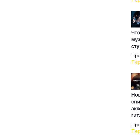
Пер
Ама
Что
Анг
муз
сту
Анг
Про
Пер
Анг
Нов
Аре
спи
акк
гит
Ари
Про
Пер