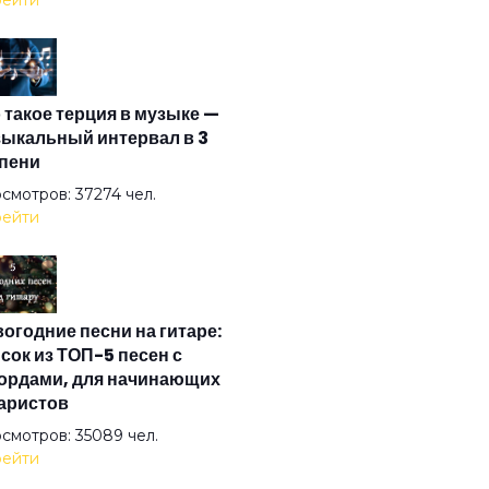
ейти
зонка
 такое терция в музыке —
ел на свече
ыкальный интервал в 3
пени
ел ясный
смотров: 37274 чел.
ейти
ел
огодние песни на гитаре:
на
сок из ТОП-5 песен с
ордами, для начинающих
аристов
стократы
смотров: 35089 чел.
ейти