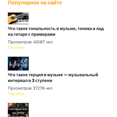
Популярное на сайте
Адмирабль
Алиса
Что такое тональность в музыке, тоника и лад
на гитаре с примерами
Просмотров: 45087 чел.
Алмазная душа
Перейти
Амазонка
Что такое терция в музыке — музыкальный
интервал в 3 ступени
Ангел на свече
Просмотров: 37278 чел.
Перейти
Ангел ясный