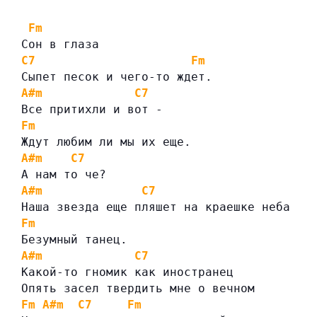
Fm
Сон в глаза
C7
Fm
Сыпет песок и чего-то ждет.
A#m
C7
Все притихли и вот -
Fm
Ждут любим ли мы их еще.
A#m
C7
А нам то че?
A#m
C7
Наша звезда еще пляшет на краешке неба
Fm
Безумный танец.
A#m
C7
Какой-то гномик как иностранец
Опять засел твердить мне о вечном
Fm
A#m
C7
Fm