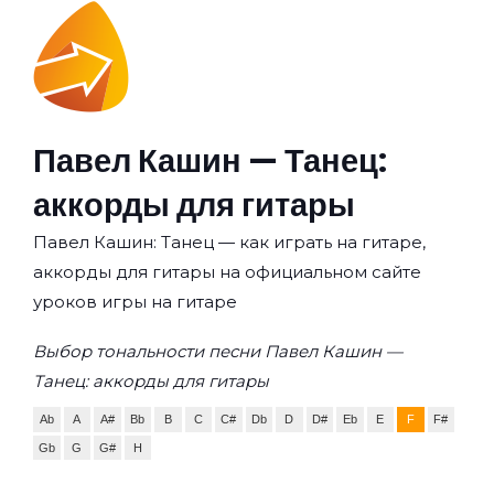
Павел Кашин — Танец:
аккорды для гитары
Павел Кашин: Танец — как играть на гитаре,
аккорды для гитары на официальном сайте
уроков игры на гитаре
Выбор тональности песни Павел Кашин —
Танец: аккорды для гитары
Ab
A
A#
Bb
B
C
C#
Db
D
D#
Eb
E
F
F#
Gb
G
G#
H