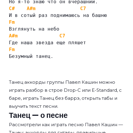
Но я-то знаю что он вчерашний.
C#
A#m
C7
И в сотый раз поднимаюсь на башню
Fm
Взглянуть на небо
A#m
C7
Где наша звезда еще пляшет
Fm
Безумный танец.
Танец аккорды группы
Павел Кашин
можно
играть разбор в строе Drop-C или E-Standard, с
баре, играть Танец без баррэ, открыть табы и
выучить текст песни.
Танец — о песне
Рассмотрели как играть песню Павел Кашин —
Танец: аккорды для гитары, правильные