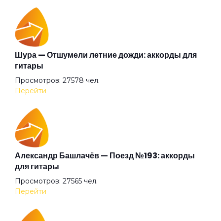
Барышня
Беги (2008)
Шура — Отшумели летние дожди: аккорды для
гитары
Просмотров: 27578 чел.
Беги
Перейти
Бежали прочь
Безумные выси
Александр Башлачёв — Поезд №193: аккорды
для гитары
Просмотров: 27565 чел.
Белая
Перейти