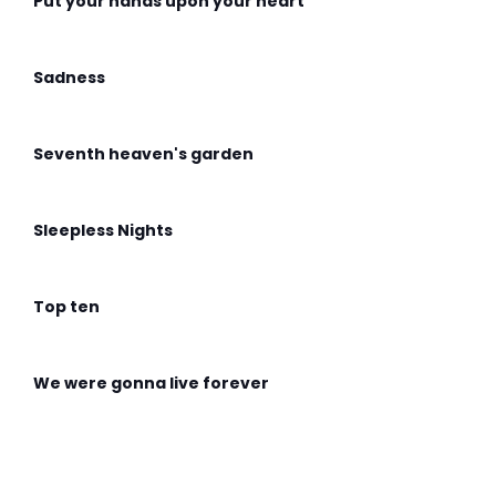
Put your hands upon your heart
Sadness
Seventh heaven's garden
Sleepless Nights
Top ten
We were gonna live forever
Wingless Flight