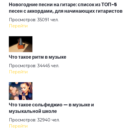
Ангел
Новогодние песни на гитаре: список из ТОП-5
песен с аккордами, для начинающих гитаристов
Просмотров: 35091 чел.
Арена
Перейти
Аристократы
Что такое ритм в музыке
Ассоль
Просмотров: 34445 чел.
Перейти
Атлантида
Бабочка
Что такое сольфеджио — в музыке и
музыкальной школе
Просмотров: 32940 чел.
Баргузин
Перейти