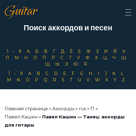
Guitar
Поиск аккордов и песен
1-9
А
Б
В
Г
Д
Ё
Е
Ж
З
И
Й
К
Л
М
Н
О
П
Р
С
Т
У
Ф
Х
Ц
Ч
Ш
Щ
Ы
Э
Ю
Я
1-9
A
B
C
D
E
F
G
H
I
J
K
L
M
N
O
P
Q
R
S
T
U
V
W
X
Y
Z
Главная страница
»
Аккорды
»
rus
»
П
»
Павел Кашин
»
Павел Кашин — Танец: аккорды
для гитары