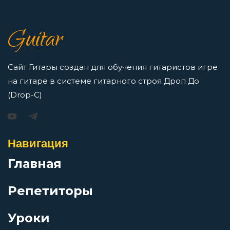
7 нот в музыке: До, Ре, Ми, Фа, Соль, Ля, Си —
Guitar
как освоить нотную грамоту новичкам
В рапиде
Просмотров: 16423 чел.
Перейти
Сайт Гитары создан для обучения гитаристов игре
В свете свечи
на гитаре в системе гитарного строя Дроп До
(Drop-C)
В твоём лице так мало красок
Игорь Растеряев — Безрукавочка: аккорды для
гитары
Навигация
В тишине осенней ночи
Просмотров: 15195 чел.
Главная
Перейти
В фаворе у неба
Репетиторы
Варежка
Уроки