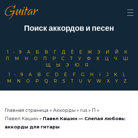
Guitar
Поиск аккордов и песен
1-9
А
Б
В
Г
Д
Ё
Е
Ж
З
И
Й
К
Л
М
Н
О
П
Р
С
Т
У
Ф
Х
Ц
Ч
Ш
Щ
Ы
Э
Ю
Я
1-9
A
B
C
D
E
F
G
H
I
J
K
L
M
N
O
P
Q
R
S
T
U
V
W
X
Y
Z
Главная страница
»
Аккорды
»
rus
»
П
»
Павел Кашин
»
Павел Кашин — Слепая любовь:
аккорды для гитары