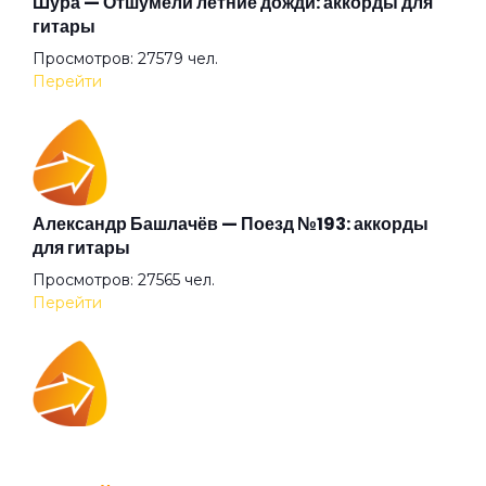
Шура — Отшумели летние дожди: аккорды для
гитары
Просмотров: 27579 чел.
Беги
Перейти
Бежали прочь
Безумные выси
Александр Башлачёв — Поезд №193: аккорды
для гитары
Просмотров: 27565 чел.
Белая
Перейти
Белый друг
IOWA — Плохо танцевать: аккорды для гитары
Белый камень
Просмотров: 26040 чел.