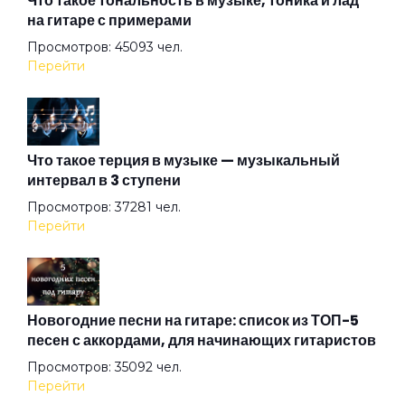
Что такое тональность в музыке, тоника и лад
на гитаре с примерами
Просмотров: 45093 чел.
Алмазная душа
Перейти
Амазонка
Что такое терция в музыке — музыкальный
интервал в 3 ступени
Ангел на свече
Просмотров: 37281 чел.
Перейти
Ангел ясный
Ангел
Новогодние песни на гитаре: список из ТОП-5
песен с аккордами, для начинающих гитаристов
Просмотров: 35092 чел.
Арена
Перейти