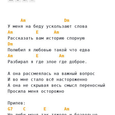
Am
Dm
У меня на беду ускользают слова
Am
E
Am
Рассказать вам историю спорную
Dm
Полюбил я любовью такой что едва
Am
E
Am
Разбирал я где злое где доброе.
А она рассмеялась на важный вопрос
И во мне стало всё настороженно
А она не скрывая весь смысл переносный
Просила меня осторожно
Припев:
G7
C
E
Am
Не люби меня так тяжело и безвольно