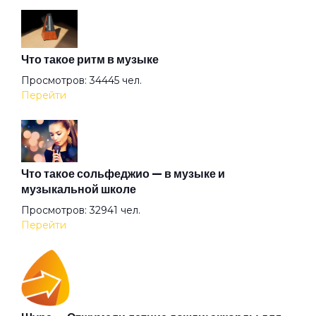
Аристократы
Что такое ритм в музыке
Ассоль
Просмотров: 34445 чел.
Перейти
Атлантида
Бабочка
Что такое сольфеджио — в музыке и
музыкальной школе
Просмотров: 32941 чел.
Баргузин
Перейти
Барышня
Беги (2008)