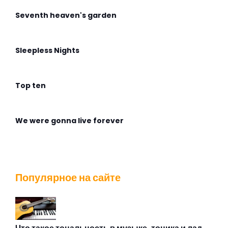
Seventh heaven's garden
Sleepless Nights
Top ten
We were gonna live forever
Wingless Flight
Популярное на сайте
Адмирабль
Алиса