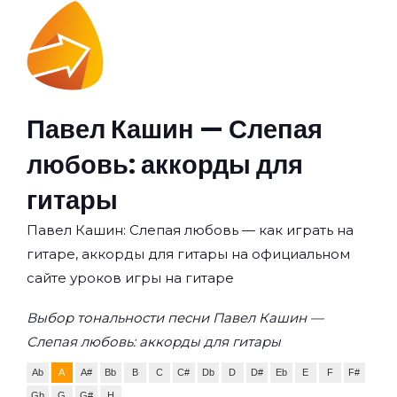
Павел Кашин — Слепая
любовь: аккорды для
гитары
Павел Кашин: Слепая любовь — как играть на
гитаре, аккорды для гитары на официальном
сайте уроков игры на гитаре
Выбор тональности песни Павел Кашин —
Слепая любовь: аккорды для гитары
Ab
A
A#
Bb
B
C
C#
Db
D
D#
Eb
E
F
F#
Gb
G
G#
H