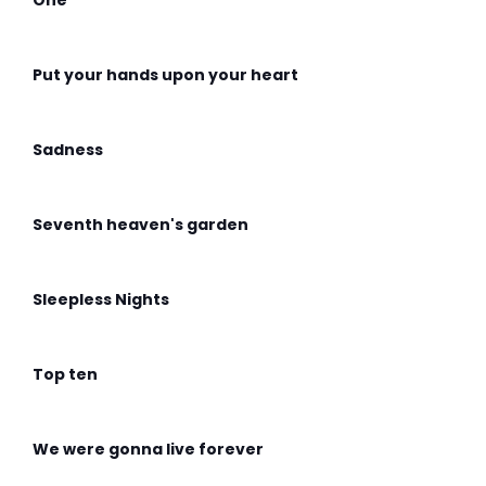
One
Put your hands upon your heart
Sadness
Seventh heaven's garden
Sleepless Nights
Top ten
We were gonna live forever