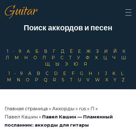
Guitar
Поиск аккордов и песен
1-9
А
Б
В
Г
Д
Ё
Е
Ж
З
И
Й
К
Л
М
Н
О
П
Р
С
Т
У
Ф
Х
Ц
Ч
Ш
Щ
Ы
Э
Ю
Я
1-9
A
B
C
D
E
F
G
H
I
J
K
L
M
N
O
P
Q
R
S
T
U
V
W
X
Y
Z
Главная страница
»
Аккорды
»
rus
»
П
»
Павел Кашин
»
Павел Кашин — Пламенный
посланник: аккорды для гитары