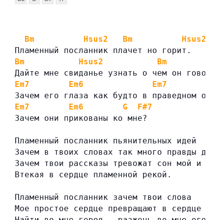
Bm
Hsus2
Bm
Hsus2
Пламенный посланник плачет но горит.
Bm
Hsus2
Bm
H
Дайте мне свиданье узнать о чем он говори
Em7
Em6
Em7
Em
Зачем его глаза как будто в праведном огн
Em7
Em6
G
F#7
Зачем они прикованы ко мне?
Пламенный посланник пьянительных идей
Зачем в твоих словах так много правды для
Зачем твои рассказы тревожат сон мой и по
Втекая в сердце пламенной рекой.
Пламенный посланник зачем твои слова
Мое простое сердце превращают в сердце ль
Найти во мне героя — разжечь во мне огонь