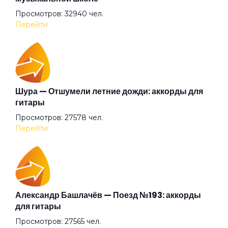
Просмотров: 32940 чел.
Баргузин
Перейти
Барышня
Беги (2008)
Шура — Отшумели летние дожди: аккорды для
гитары
Просмотров: 27578 чел.
Беги
Перейти
Бежали прочь
Безумные выси
Александр Башлачёв — Поезд №193: аккорды
для гитары
Просмотров: 27565 чел.