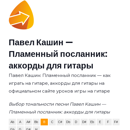
Павел Кашин —
Пламенный посланник:
аккорды для гитары
Павел Кашин: Пламенный посланник — как
играть на гитаре, аккорды для гитары на
официальном сайте уроков игры на гитаре
Выбор тональности песни Павел Кашин —
Пламенный посланник: аккорды для гитары
Ab
A
A#
Bb
B
C
C#
Db
D
D#
Eb
E
F
F#
Gb
G
G#
H