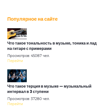
Wingless Flight
Популярное на сайте
Адмирабль
Алиса
Что такое тональность в музыке, тоника и лад
на гитаре с примерами
Просмотров: 45087 чел.
Алмазная душа
Перейти
Амазонка
Что такое терция в музыке — музыкальный
интервал в 3 ступени
Ангел на свече
Просмотров: 37280 чел.
Перейти