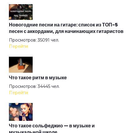
Ангел ясный
Ангел
Новогодние песни на гитаре: список из ТОП-5
песен с аккордами, для начинающих гитаристов
Просмотров: 35091 чел.
Арена
Перейти
Аристократы
Что такое ритм в музыке
Ассоль
Просмотров: 34445 чел.
Перейти
Атлантида
Бабочка
Что такое сольфеджио — в музыке и
музыкальной школе