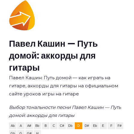
Павел Кашин — Путь
домой: аккорды для
гитары
Павел Кашин: Путь домой — как играть на
гитаре, аккорды для гитары на официальном
сайте уроков игры на гитаре
Выбор тональности песни Павел Кашин — Путь
домой: аккорды для гитары
Ab
A
A#
Bb
B
C
C#
Db
D
D#
Eb
E
F
F#
Gb
G
G#
H