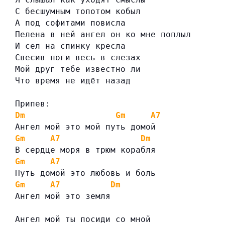
С бесшумным топотом кобыл
А под софитами повисла
Пелена в ней ангел он ко мне поплыл
И сел на спинку кресла
Свесив ноги весь в слезах
Мой друг тебе известно ли
Что время не идёт назад
Припев:
Dm
Gm
A7
Ангел мой это мой путь домой
Gm
A7
Dm
В сердце моря в трюм корабля
Gm
A7
Путь домой это любовь и боль
Gm
A7
Dm
Ангел мой это земля
Ангел мой ты посиди со мной