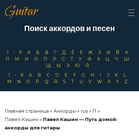
Guitar
Поиск аккордов и песен
1-9
А
Б
В
Г
Д
Ё
Е
Ж
З
И
Й
К
Л
М
Н
О
П
Р
С
Т
У
Ф
Х
Ц
Ч
Ш
Щ
Ы
Э
Ю
Я
1-9
A
B
C
D
E
F
G
H
I
J
K
L
M
N
O
P
Q
R
S
T
U
V
W
X
Y
Z
Главная страница
»
Аккорды
»
rus
»
П
»
Павел Кашин
»
Павел Кашин — Путь домой:
аккорды для гитары