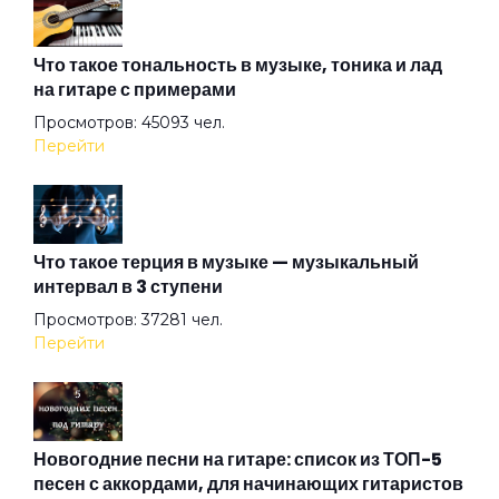
Алиса
Что такое тональность в музыке, тоника и лад
на гитаре с примерами
Просмотров: 45093 чел.
Алмазная душа
Перейти
Амазонка
Что такое терция в музыке — музыкальный
интервал в 3 ступени
Ангел на свече
Просмотров: 37281 чел.
Перейти
Ангел ясный
Ангел
Новогодние песни на гитаре: список из ТОП-5
песен с аккордами, для начинающих гитаристов