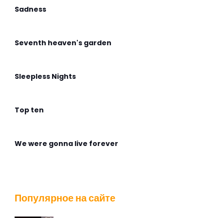
Sadness
Seventh heaven's garden
Sleepless Nights
Top ten
We were gonna live forever
Wingless Flight
Популярное на сайте
Адмирабль