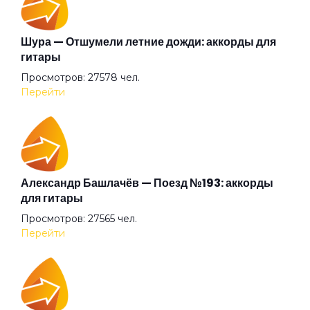
Беги (2008)
Шура — Отшумели летние дожди: аккорды для
гитары
Просмотров: 27578 чел.
Беги
Перейти
Бежали прочь
Безумные выси
Александр Башлачёв — Поезд №193: аккорды
для гитары
Просмотров: 27565 чел.
Белая
Перейти
Белый друг