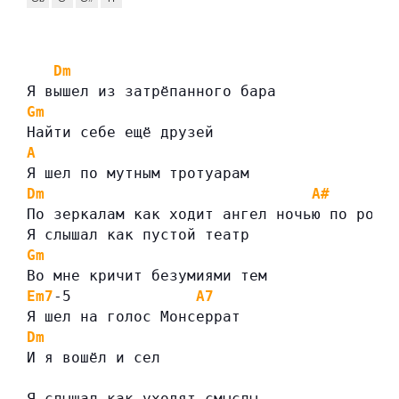
Dm
Я вышел из затрёпанного бара
Gm
Найти себе ещё друзей
A
Я шел по мутным тротуарам
Dm
A#
По зеркалам как ходит ангел ночью по росе
Я слышал как пустой театр
Gm
Во мне кричит безумиями тем
Em7
-5              
A7
Я шел на голос Монсеррат
Dm
И я вошёл и сел
Я слышал как уходят смыслы