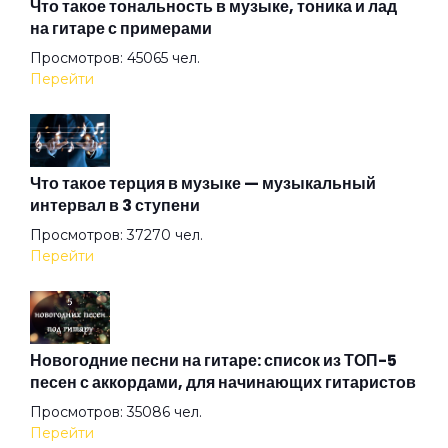
Алиса
Что такое тональность в музыке, тоника и лад
на гитаре с примерами
Просмотров: 45065 чел.
Алмазная душа
Перейти
Амазонка
Что такое терция в музыке — музыкальный
интервал в 3 ступени
Ангел на свече
Просмотров: 37270 чел.
Перейти
Ангел ясный
Ангел
Новогодние песни на гитаре: список из ТОП-5
песен с аккордами, для начинающих гитаристов
Просмотров: 35086 чел.
Арена
Перейти