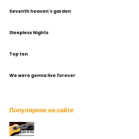
Seventh heaven's garden
Sleepless Nights
Top ten
We were gonna live forever
Wingless Flight
Популярное на сайте
Адмирабль