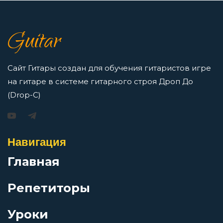
Бусина
7 нот в музыке: До, Ре, Ми, Фа, Соль, Ля, Си —
Guitar
как освоить нотную грамоту новичкам
В рапиде
Просмотров: 16413 чел.
Перейти
Сайт Гитары создан для обучения гитаристов игре
В свете свечи
на гитаре в системе гитарного строя Дроп До
(Drop-C)
В твоём лице так мало красок
Игорь Растеряев — Безрукавочка: аккорды для
гитары
Навигация
В тишине осенней ночи
Просмотров: 15192 чел.
Главная
Перейти
В фаворе у неба
Репетиторы
Варежка
Уроки