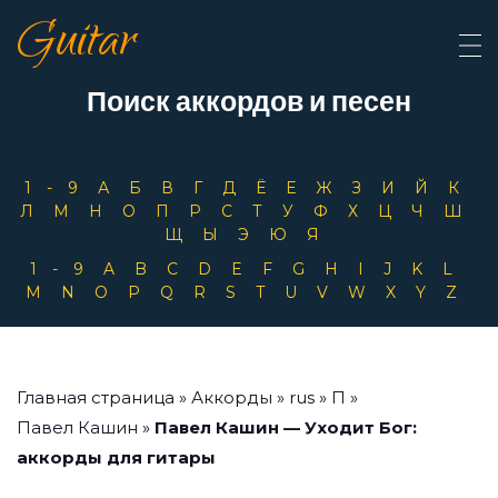
Guitar
Поиск аккордов и песен
1-9
А
Б
В
Г
Д
Ё
Е
Ж
З
И
Й
К
Л
М
Н
О
П
Р
С
Т
У
Ф
Х
Ц
Ч
Ш
Щ
Ы
Э
Ю
Я
1-9
A
B
C
D
E
F
G
H
I
J
K
L
M
N
O
P
Q
R
S
T
U
V
W
X
Y
Z
Главная страница
»
Аккорды
»
rus
»
П
»
Павел Кашин
»
Павел Кашин — Уходит Бог:
аккорды для гитары