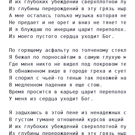
И их глубоких убеждений сверхплотной пуст
Из глубины перерождений в эту грязь ныряе
А мне осталась только музыка которая не в
Не предает и не орет и вниз не тянет темн
И я блуждаю по инерции царит переполох.
Из моего пустого сердца уходит Бог.
По горящему асфальту по толченому стеклу
Я бежал по порносайтам в самую глухую мгл
Где меня никто не видел под покровом темн
В обнаженном виде в городе греха и суеты.
Я спорил с чьей-то тенью так похожей на Т
В медленном падении я еще стою.
Время просится в карьер царит переполох.
У меня из сердца уходит Бог.
Я задыхаюсь в этой пене из ненадежных сло
В густом тумане отношений курсов акций и 
И их глубоких убеждений сверхплотной пуст
Из глубины перерождений в эту грязь ныряе