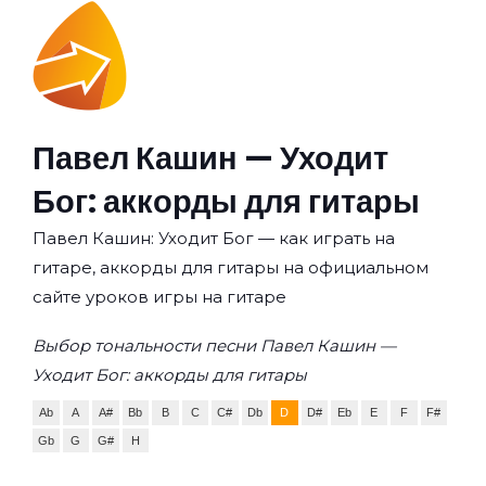
Павел Кашин — Уходит
Бог: аккорды для гитары
Павел Кашин: Уходит Бог — как играть на
гитаре, аккорды для гитары на официальном
сайте уроков игры на гитаре
Выбор тональности песни Павел Кашин —
Уходит Бог: аккорды для гитары
Ab
A
A#
Bb
B
C
C#
Db
D
D#
Eb
E
F
F#
Gb
G
G#
H