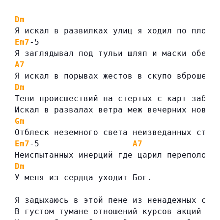
Dm
Я искал в развилках улиц я ходил по площа
Em7
-5
Я заглядывал под тульи шляп и маски обезь
A7
Я искал в порывах жестов в скупо вброшенн
Dm
Тени происшествий на стертых с карт забыт
Искал в развалах ветра меж вечерних новос
Gm
Отблеск неземного света неизведанных стра
Em7
-5                   
A7
Неиспытанных инерций где царил переполох.
Dm
У меня из сердца уходит Бог.
Я задыхаюсь в этой пене из ненадежных сло
В густом тумане отношений курсов акций и 