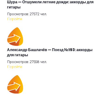
Беги (2008)
Шура — Отшумели летние дожди: аккорды для
гитары
Просмотров: 27572 чел.
Беги
Перейти
Бежали прочь
Безумные выси
Александр Башлачёв — Поезд №193: аккорды
для гитары
Просмотров: 27558 чел.
Белая
Перейти
Белый друг
IOWA — Плохо танцевать: аккорды для гитары
Белый камень
Просмотров: 26036 чел.