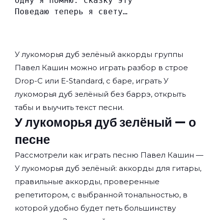
Одну я помню: сказку эту
Поведаю теперь я свету…
У лукоморья дуб зелёный аккорды группы
Павел Кашин
можно играть разбор в строе
Drop-C или E-Standard, с баре, играть У
лукоморья дуб зелёный без баррэ, открыть
табы и выучить текст песни.
У лукоморья дуб зелёный — о
песне
Рассмотрели как играть песню Павел Кашин —
У лукоморья дуб зелёный: аккорды для гитары,
правильные аккорды, проверенные
репетитором, с выбранной тональностью, в
которой удобно будет петь большинству