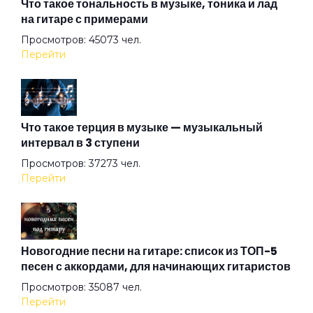
Алиса
Что такое тональность в музыке, тоника и лад
на гитаре с примерами
Просмотров: 45073 чел.
Алмазная душа
Перейти
Амазонка
Что такое терция в музыке — музыкальный
интервал в 3 ступени
Ангел на свече
Просмотров: 37273 чел.
Перейти
Ангел ясный
Ангел
Новогодние песни на гитаре: список из ТОП-5
песен с аккордами, для начинающих гитаристов
Просмотров: 35087 чел.
Арена
Перейти