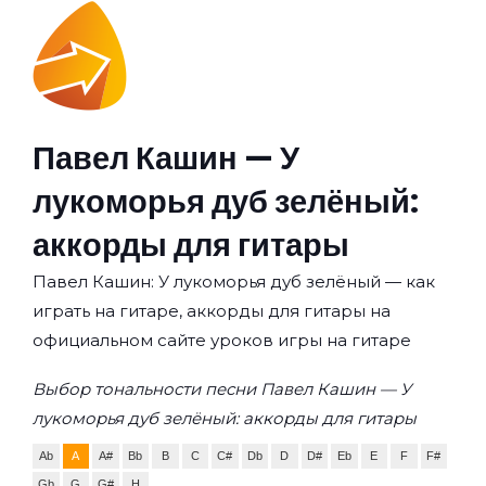
Павел Кашин — У
лукоморья дуб зелёный:
аккорды для гитары
Павел Кашин: У лукоморья дуб зелёный — как
играть на гитаре, аккорды для гитары на
официальном сайте уроков игры на гитаре
Выбор тональности песни Павел Кашин — У
лукоморья дуб зелёный: аккорды для гитары
Ab
A
A#
Bb
B
C
C#
Db
D
D#
Eb
E
F
F#
Gb
G
G#
H