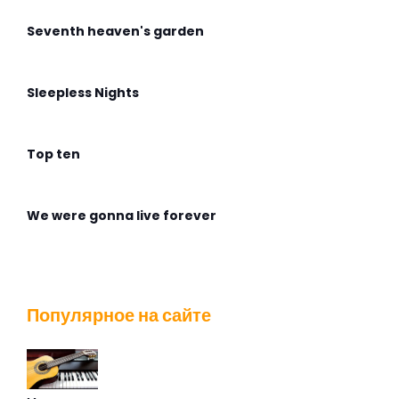
Seventh heaven's garden
Sleepless Nights
Top ten
We were gonna live forever
Wingless Flight
Популярное на сайте
Адмирабль