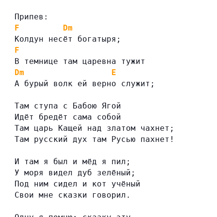
Припев:
F
Dm
Колдун несёт богатыря;
F
В темнице там царевна тужит
Dm
E
А бурый волк ей верно служит;
Там ступа с Бабою Ягой
Идёт бредёт сама собой
Там царь Кащей над златом чахнет;
Там русский дух там Русью пахнет!
И там я был и мёд я пил;
У моря видел дуб зелёный;
Под ним сидел и кот учёный
Свои мне сказки говорил.