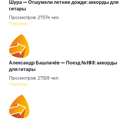
Беги (2008)
Шура — Отшумели летние дожди: аккорды для
гитары
Просмотров: 27574 чел.
Беги
Перейти
Бежали прочь
Безумные выси
Александр Башлачёв — Поезд №193: аккорды
для гитары
Просмотров: 27559 чел.
Белая
Перейти
Белый друг
IOWA — Плохо танцевать: аккорды для гитары
Белый камень
Просмотров: 26037 чел.