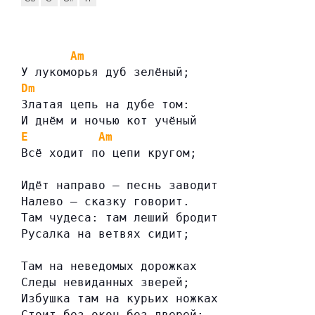
Am
У лукоморья дуб зелёный;
Dm
Златая цепь на дубе том:
И днём и ночью кот учёный
E
Am
Всё ходит по цепи кругом;
Идёт направо — песнь заводит
Налево — сказку говорит.
Там чудеса: там леший бродит
Русалка на ветвях сидит;
Там на неведомых дорожках
Следы невиданных зверей;
Избушка там на курьих ножках
Стоит без окон без дверей;