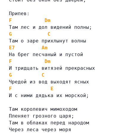
Припев:
F
Dm
Там лес и дол видений полны;
G
C
Там о заре прихлынут волны
E7
Am
На брег песчаный и пустой
F
Dm
И тридцать витязей прекрасных
G
C
Чредой из вод выходят ясных
F
E
И с ними дядька их морской;
Там королевич мимоходом
Пленяет грозного царя;
Там в облаках перед народом
Через леса через моря