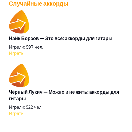
Случайные аккорды
Перейти
Белый танец
Библиотека
Найк Борзов — Это всё: аккорды для гитары
Валентин Стрыкало — Gay porn: аккорды для
Играли: 597 чел.
гитары
Бледные поэты
Играть
Просмотров: 25692 чел.
Перейти
Будто я (англ.)
Чёрный Лукич — Можно и не жить: аккорды для
Будто я
Аккорды для начинающих играть на гитаре —
гитары
легкие и простые песни на гитаре
Играли: 522 чел.
Просмотров: 23259 чел.
Бумажный змей
Играть
Перейти