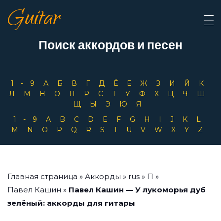
Guitar
Поиск аккордов и песен
1-9
А
Б
В
Г
Д
Ё
Е
Ж
З
И
Й
К
Л
М
Н
О
П
Р
С
Т
У
Ф
Х
Ц
Ч
Ш
Щ
Ы
Э
Ю
Я
1-9
A
B
C
D
E
F
G
H
I
J
K
L
M
N
O
P
Q
R
S
T
U
V
W
X
Y
Z
Главная страница
»
Аккорды
»
rus
»
П
»
Павел Кашин
»
Павел Кашин — У лукоморья дуб
зелёный: аккорды для гитары